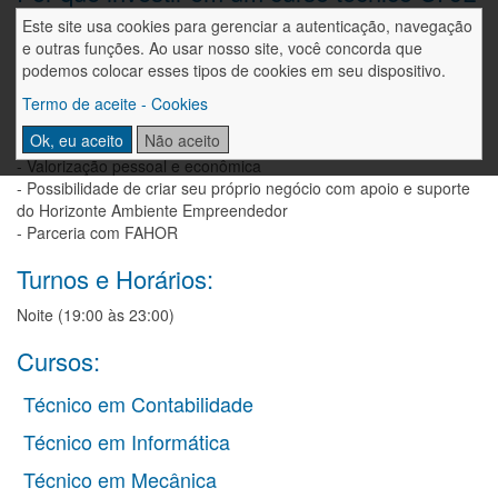
FAHOR?
Este site usa cookies para gerenciar a autenticação, navegação
e outras funções. Ao usar nosso site, você concorda que
- Maior empregabilidade
podemos colocar esses tipos de cookies em seu dispositivo.
- Custos acessíveis
- Encaminhamento para estágios
Termo de aceite - Cookies
- Possibilidade de promoção e aumento salarial
Ok, eu aceito
Não aceito
- Acesso mais rápido ao mercado de trabalho
- Valorização pessoal e econômica
- Possibilidade de criar seu próprio negócio com apoio e suporte
do Horizonte Ambiente Empreendedor
- Parceria com FAHOR
Turnos e Horários:
Noite (19:00 às 23:00)
Cursos:
Técnico em Contabilidade
Técnico em Informática
Técnico em Mecânica