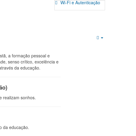
Wi-Fi e Autenticação
Empty
istã, a formação pessoal e
ade, senso crítico, excelência e
 através da educação.
ão)
e realizam sonhos.
io da educação.