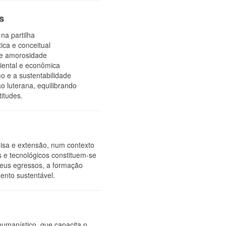
s
na partilha
tica e conceitual
 e amorosidade
iental e econômica
 e a sustentabilidade
o luterana, equilibrando
itudes.
l
isa e extensão, num contexto
s e tecnológicos constituem-se
 seus egressos, a formação
ento sustentável.
 humanístico, que capacita o