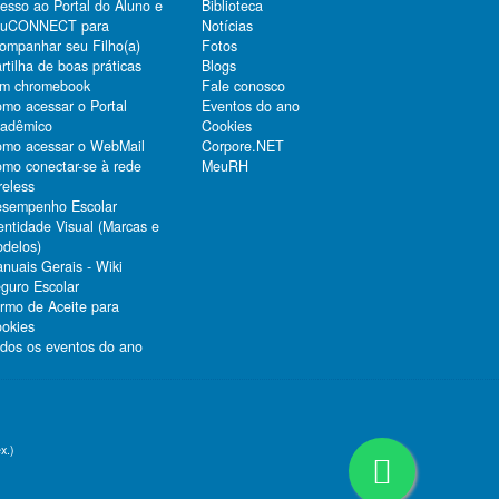
esso ao Portal do Aluno e
Biblioteca
duCONNECT para
Notícias
ompanhar seu Filho(a)
Fotos
rtilha de boas práticas
Blogs
m chromebook
Fale conosco
mo acessar o Portal
Eventos do ano
adêmico
Cookies
mo acessar o WebMail
Corpore.NET
mo conectar-se à rede
MeuRH
reless
sempenho Escolar
entidade Visual (Marcas e
delos)
nuais Gerais - Wiki
guro Escolar
rmo de Aceite para
okies
dos os eventos do ano
x.)