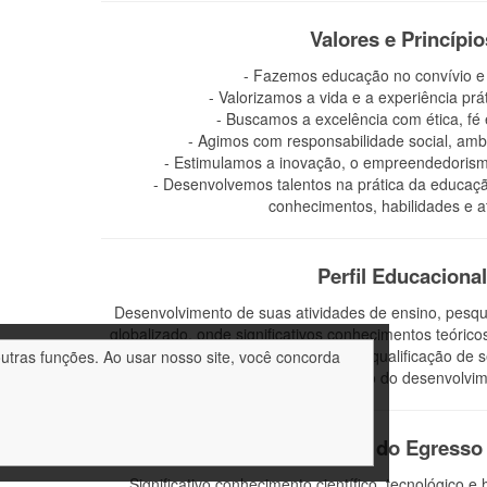
Valores e Princípio
- Fazemos educação no convívio e 
- Valorizamos a vida e a experiência prá
- Buscamos a excelência com ética, fé
- Agimos com responsabilidade social, amb
- Estimulamos a inovação, o empreendedorismo
- Desenvolvemos talentos na prática da educaçã
conhecimentos, habilidades e at
Perfil Educaciona
Desenvolvimento de suas atividades de ensino, pesqu
globalizado, onde significativos conhecimentos teórico
como aporte para a habilitação e qualificação de
outras funções. Ao usar nosso site, você concorda
continuada e a promoção do desenvolvim
Perfil do Egresso
Significativo conhecimento científico, tecnológico e