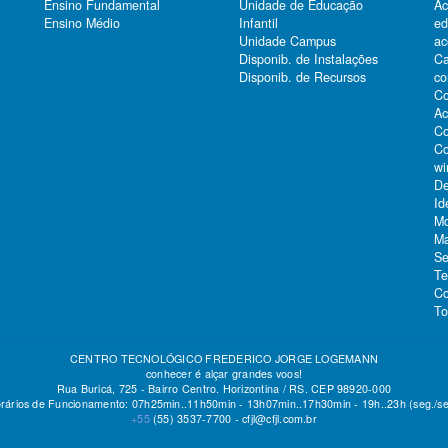
Ensino Fundamental
Unidade de Educação
Ac
Ensino Médio
Infantil
e
Unidade Campus
ac
Ca
Disponib. de Instalações
co
Disponib. de Recursos
Co
Ac
Co
Co
wi
De
Id
Mo
Ma
Se
Te
Co
To
CENTRO TECNOLÓGICO FREDERICO JORGE LOGEMANN
conhecer é alçar grandes voos!
Rua Buricá, 725 - Bairro Centro. Horizontina / RS. CEP 98920-000
rários de Funcionamento: 07h25min..11h50min - 13h07min..17h30min - 19h..23h (seg./se
+55
(55)
3537-7700 -
cfjl@cfjl.com.br