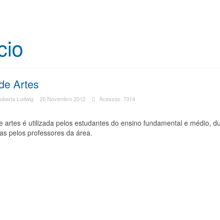
cio
de Artes
Roberta Ludwig
20 Novembro 2012
Acessos: 7314
e artes é utilizada pelos estudantes do ensino fundamental e médio, du
as pelos professores da área.