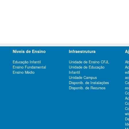
Níveis de Ensino
Infraestrutura
A
Educação Infantil
Unidade de Ensino CFJL
Ab
Ensino Fundamental
Unidade de Educação
Ac
Ensino Médio
Infantil
e
Unidade Campus
ac
Ca
Disponib. de Instalações
co
Disponib. de Recursos
Co
Ac
Co
Co
wi
De
Id