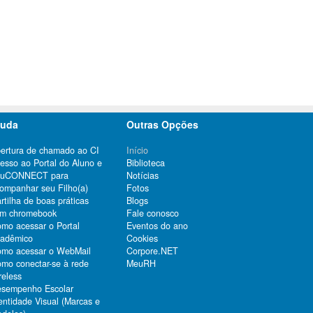
juda
Outras Opções
ertura de chamado ao CI
Início
esso ao Portal do Aluno e
Biblioteca
duCONNECT para
Notícias
ompanhar seu Filho(a)
Fotos
rtilha de boas práticas
Blogs
m chromebook
Fale conosco
mo acessar o Portal
Eventos do ano
adêmico
Cookies
mo acessar o WebMail
Corpore.NET
mo conectar-se à rede
MeuRH
reless
sempenho Escolar
entidade Visual (Marcas e