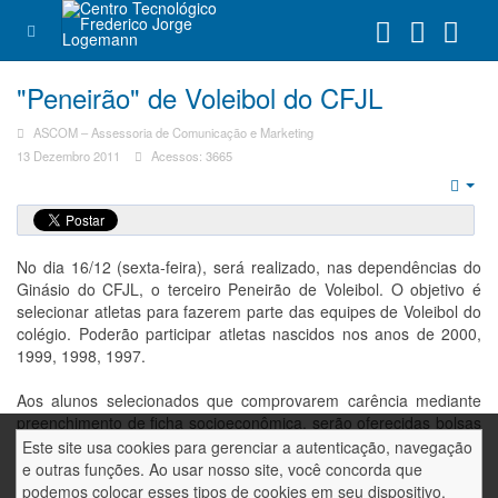
"Peneirão" de Voleibol do CFJL
ASCOM – Assessoria de Comunicação e Marketing
13 Dezembro 2011
Acessos: 3665
Emp
No dia 16/12 (sexta-feira), será realizado, nas dependências do
Ginásio do CFJL, o terceiro Peneirão de Voleibol. O objetivo é
selecionar atletas para fazerem parte das equipes de Voleibol do
colégio. Poderão participar atletas nascidos nos anos de 2000,
1999, 1998, 1997.
Aos alunos selecionados que comprovarem carência mediante
preenchimento de ficha socioeconômica, serão oferecidas bolsas
de estudo de 50% a 100%. O "Peneirão" será realizado no
Este site usa cookies para gerenciar a autenticação, navegação
horário das 14:00hs para as meninas e 15:00hs para os meninos.
e outras funções. Ao usar nosso site, você concorda que
podemos colocar esses tipos de cookies em seu dispositivo.