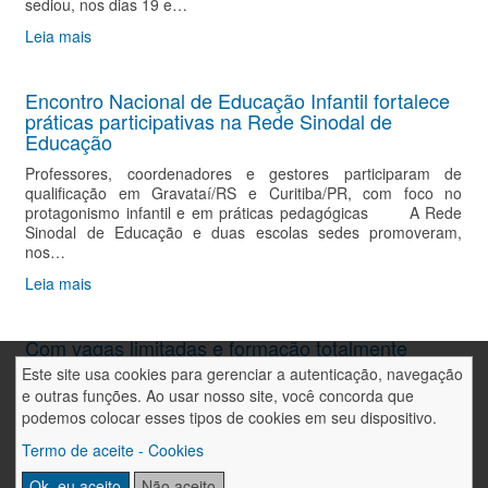
sediou, nos dias 19 e…
Leia mais
Encontro Nacional de Educação Infantil fortalece
práticas participativas na Rede Sinodal de
Educação
Professores, coordenadores e gestores participaram de
qualificação em Gravataí/RS e Curitiba/PR, com foco no
protagonismo infantil e em práticas pedagógicas A Rede
Sinodal de Educação e duas escolas sedes promoveram,
nos…
Leia mais
Com vagas limitadas e formação totalmente
gratuita, o Curso Técnico em Informática do CFJL
Este site usa cookies para gerenciar a autenticação, navegação
está com inscrições abertas até 22 de julho
e outras funções. Ao usar nosso site, você concorda que
podemos colocar esses tipos de cookies em seu dispositivo.
Formação é destinada a estudantes do 2º e 3º ano do Ensino
Médio e egressos; iniciativa é viabilizada por Emenda
Termo de aceite - Cookies
Impositiva destinada pelos vereadores Rafael Godoy, Ivete
Callegaro da Silva…
Ok, eu aceito
Não aceito