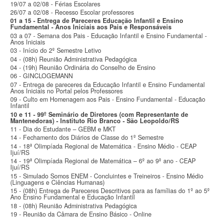
19/07 a 02/08 - Férias Escolares
26/07 a 02/08 - Recesso Escolar professores
01 a 15 - Entrega de Pareceres Educação Infantil e Ensino
Fundamental - Anos Iniciais aos Pais e Responsáveis
03 a 07 - Semana dos Pais - Educação Infantil e Ensino Fundamental -
Anos Iniciais
03 - Início do 2º Semestre Letivo
04 - (08h) Reunião Administrativa Pedagógica
04 - (19h) Reunião Ordinária do Conselho de Ensino
06 - GINCLOGEMANN
07 - Entrega de pareceres da Educação Infantil e Ensino Fundamental
Anos Iniciais no Portal pelos Professores
09 - Culto em Homenagem aos Pais - Ensino Fundamental - Educação
Infantil
10 e 11 - 99º Seminário de Diretores (com Representante de
Mantenedoras) - Instituto Rio Branco - São Leopoldo/RS
11 - Dia do Estudante – GEBM e MKT
14 - Fechamento dos Diários de Classe do 1º Semestre
14 - 18ª Olimpíada Regional de Matemática - Ensino Médio - CEAP
Ijuí/RS
14 - 19ª Olimpíada Regional de Matemática – 6º ao 9º ano - CEAP
Ijuí/RS
15 - Simulado Somos ENEM - Concluintes e Treineiros - Ensino Médio
(Linguagens e Ciências Humanas)
15 - (08h) Entrega de Pareceres Descritivos para as famílias do 1º ao 5º
Ano Ensino Fundamental e Educação Infantil
18 - (08h) Reunião Administrativa Pedagógica
19 - Reunião da Câmara de Ensino Básico - Online