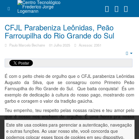
CFJL Parabeniza Leônidas, Peão
Farroupilha do Rio Grande do Sul
Paulo Marcelo Bechaire
01 Julho 2025
Acessos: 2351
Emp
É com o peito cheio de orgulho que o CFJL parabeniza Leônidas
Augusto da Silva, que se consagrou como Primeiro Peão
Farroupilha do Rio Grande do Sul. Que baita conquista! És um
exemplo de dedicação à cultura do nosso pago, mostrando com
garbo e coragem o valor da tradição gaúcha.
Teu empenho, teu respeito pelas nossas raízes e teu amor pelo
que é nosso nos enchem de orgulho. É uma honra pra nossa
Instituição ter um ex-aluno como tu, que leva adiante o legado
Este site usa cookies para gerenciar a autenticação, navegação
campeiro com tanta responsabilidade.
e outras funções. Ao usar nosso site, você concorda que
podemos colocar esses tipos de cookies em seu dispositivo.
Agradecemos de coração por ti e tua família sempre confiarem