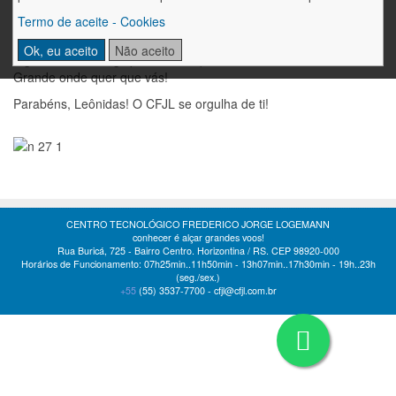
no CFJL. Essa parceria forte, de quem acredita na educação e na
Termo de aceite - Cookies
tradição, é o que faz nossa história ser ainda mais bonita.
Ok, eu aceito
Não aceito
Siga firme nesse galpão de conquistas, levando a cultura do Rio
Grande onde quer que vás!
Parabéns, Leônidas! O CFJL se orgulha de ti!
CENTRO TECNOLÓGICO FREDERICO JORGE LOGEMANN
conhecer é alçar grandes voos!
Rua Buricá, 725 - Bairro Centro. Horizontina / RS. CEP 98920-000
Horários de Funcionamento: 07h25min..11h50min - 13h07min..17h30min - 19h..23h
(seg./sex.)
+55
(55)
3537-7700 -
cfjl@cfjl.com.br