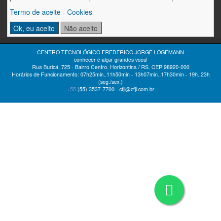
Termo de aceite - Cookies
Ok, eu aceito
Não aceito
CENTRO TECNOLÓGICO FREDERICO JORGE LOGEMANN
conhecer é alçar grandes voos!
Rua Buricá, 725 - Bairro Centro. Horizontina / RS. CEP 98920-000
Horários de Funcionamento: 07h25min..11h50min - 13h07min..17h30min - 19h..23h
(seg./sex.)
+55
(55)
3537-7700 -
cfjl@cfjl.com.br