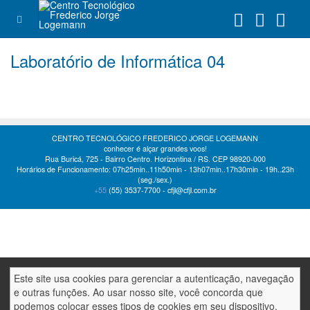
Laboratório de Informática 04
CENTRO TECNOLÓGICO FREDERICO JORGE LOGEMANN
conhecer é alçar grandes voos!
Rua Buricá, 725 - Bairro Centro. Horizontina / RS. CEP 98920-000
Horários de Funcionamento: 07h25min..11h50min - 13h07min..17h30min - 19h..23h
(seg./sex.)
+55
(55)
3537-7700 -
cfjl@cfjl.com.br
Este site usa cookies para gerenciar a autenticação, navegação
e outras funções. Ao usar nosso site, você concorda que
podemos colocar esses tipos de cookies em seu dispositivo.