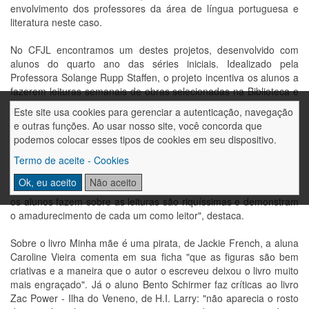
envolvimento dos professores da área de língua portuguesa e
literatura neste caso.
No CFJL encontramos um destes projetos, desenvolvido com
alunos do quarto ano das séries iniciais. Idealizado pela
Professora Solange Rupp Staffen, o projeto incentiva os alunos a
fazerem leituras semanais de obras selecionadas na Biblioteca e
a partir delas, comporem fichas de leitura com as informações
Este site usa cookies para gerenciar a autenticação, navegação
básicas do livro (título, autor, editora, ano), além da classificação
e outras funções. Ao usar nosso site, você concorda que
e comentário sobre a obra.
podemos colocar esses tipos de cookies em seu dispositivo.
"As fichas de leitura vão para uma caixinha e são guardadas
Termo de aceite - Cookies
pelos alunos, pois assim, eles mesmos vão construindo seu perfil
Ok, eu aceito
Não aceito
de leitura" comenta a professora Solange. "As observações que
os alunos fazem sobre as leituras são riquíssimas e demonstram
o amadurecimento de cada um como leitor", destaca.
Sobre o livro Minha mãe é uma pirata, de Jackie French, a aluna
Caroline Vieira comenta em sua ficha "que as figuras são bem
criativas e a maneira que o autor o escreveu deixou o livro muito
mais engraçado". Já o aluno Bento Schirmer faz críticas ao livro
Zac Power - Ilha do Veneno, de H.I. Larry: "não aparecia o rosto