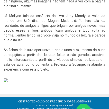
de ninguém, algumas imagens não tem nada a ver com a página
e o final é infantil".
Já Mellyne fala da essência do livro Judy Moody: a volta ao
mundo em 812 dias, de Megan Mcdonald: "o livro fala da
realidade, de amigos antigos que brigam por amigos novos, mas
depois esses amigos antigos ficam amigos e tudo volta ao
normal...então lendo isso você viaja no mundo da leitura e parece
que está lá".
As fichas de leitura oportunizam aos alunos a expressão de suas
percepções a partir das leituras feitas e são gerados arquivos
muito interessantes a partir de atividades simples realizadas em
sala de aula, como comenta a Professora Solange, relatando a
experiência com este projeto.
CENTRO TECNOLÓGICO FREDERICO JORGE LOGEMANN
conhecer é alçar grandes voos!
Rua Buricá, 725 - Bairro Centro. Horizontina / RS. CEP 98920-000