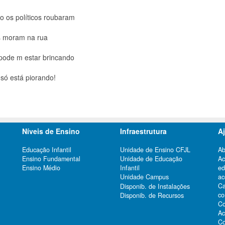
o os políticos roubaram
s moram na rua
 pode m estar brincando
 só está piorando!
Níveis de Ensino
Infraestrutura
A
Educação Infantil
Unidade de Ensino CFJL
Ab
Ensino Fundamental
Unidade de Educação
Ac
Ensino Médio
Infantil
e
Unidade Campus
ac
Ca
Disponib. de Instalações
co
Disponib. de Recursos
Co
Ac
Co