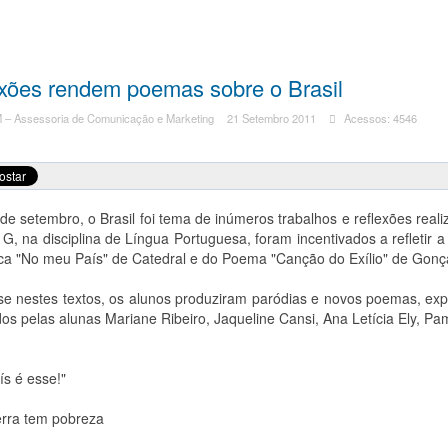
!
xões rendem poemas sobre o Brasil
– Assessoria de Comunicação e Marketing
21 Setembro 2011
Acessos: 4546
e setembro, o Brasil foi tema de inúmeros trabalhos e reflexões real
G, na disciplina de Língua Portuguesa, foram incentivados a refletir a
ca "No meu País" de Catedral e do Poema "Canção do Exílio" de Gonça
e nestes textos, os alunos produziram paródias e novos poemas, exp
os pelas alunas Mariane Ribeiro, Jaqueline Cansi, Ana Letícia Ely, P
s é esse!"
erra tem pobreza