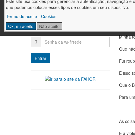
Os band
Este site usa cookies para gerenciar a autenticação, navegação e 
que podemos colocar esses tipos de cookies em seu dispositivo.
Login
Que situ
Termo de aceite - Cookies
Ok, eu aceito
Não aceito
Minha t
Que não
Fui roub
E isso s
Que o Br
Para um
As coisa
E a viol