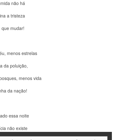
mida não há
na a tristeza
m que mudar!
éu, menos estrelas
a da poluição,
bosques, menos vida
nha da nação!
ado essa noite
ícia não existe