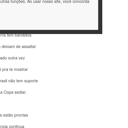
idos tomam conta
outras funções. Ao usar nosso site, você concorda
ação mais triste!
erra tem bandidos
 deixam de assaltar
ado outra vez
ó pra te mostrar
asil não tem suporte
a Copa sediar.
s estão prontas
ência continua