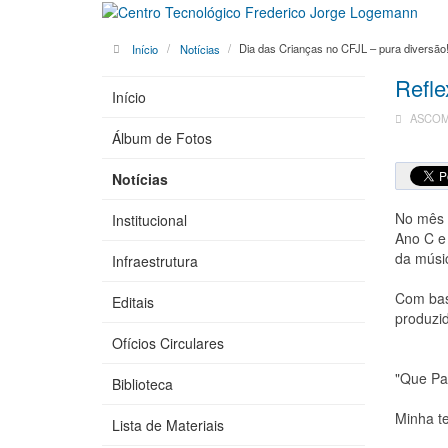
Início
Notícias
Dia das Crianças no CFJL – pura diversão
Refle
Início
ASCOM 
Álbum de Fotos
Notícias
No mês d
Institucional
Ano C e 
da músi
Infraestrutura
Com bas
Editais
produzid
Ofícios Circulares
"Que Paí
Biblioteca
Minha t
Lista de Materiais