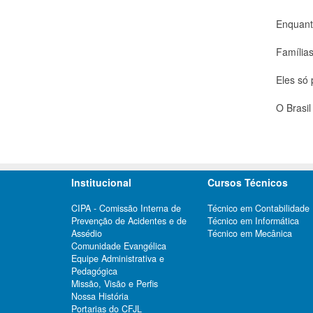
Enquant
Família
Eles só
O Brasil
Institucional
Cursos Técnicos
CIPA - Comissão Interna de
Técnico em Contabilidade
Prevenção de Acidentes e de
Técnico em Informática
Assédio
Técnico em Mecânica
Comunidade Evangélica
Equipe Administrativa e
Pedagógica
Missão, Visão e Perfis
Nossa História
Portarias do CFJL