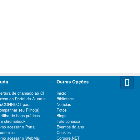
juda
Outras Opções
ertura de chamado ao CI
Início
esso ao Portal do Aluno e
Biblioteca
duCONNECT para
Notícias
ompanhar seu Filho(a)
Fotos
rtilha de boas práticas
Blogs
m chromebook
Fale conosco
mo acessar o Portal
Eventos do ano
adêmico
Cookies
mo acessar o WebMail
Corpore.NET