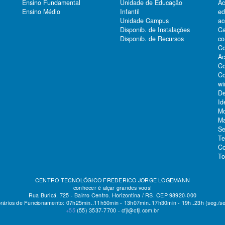
Ensino Fundamental
Unidade de Educação
Ac
Ensino Médio
Infantil
e
Unidade Campus
ac
Ca
Disponib. de Instalações
co
Disponib. de Recursos
Co
Ac
Co
Co
wi
De
Id
Mo
Ma
Se
Te
Co
To
CENTRO TECNOLÓGICO FREDERICO JORGE LOGEMANN
conhecer é alçar grandes voos!
Rua Buricá, 725 - Bairro Centro. Horizontina / RS. CEP 98920-000
rários de Funcionamento: 07h25min..11h50min - 13h07min..17h30min - 19h..23h (seg./se
+55
(55)
3537-7700 -
cfjl@cfjl.com.br