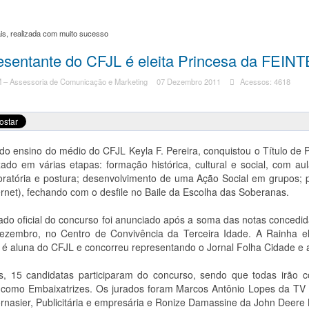
s, realizada com muito sucesso
sentante do CFJL é eleita Princesa da FEIN
– Assessoria de Comunicação e Marketing
07 Dezembro 2011
Acessos: 4618
do ensino do médio do CFJL Keyla F. Pereira, conquistou o Título de
izado em várias etapas: formação histórica, cultural e social, com au
oratória e postura; desenvolvimento de uma Ação Social em grupos; pro
ernet), fechando com o desfile no Baile da Escolha das Soberanas.
ado oficial do concurso foi anunciado após a soma das notas concedid
ezembro, no Centro de Convivência da Terceira Idade. A Rainha el
é aluna do CFJL e concorreu representando o Jornal Folha Cidade e a
s, 15 candidatas participaram do concurso, sendo que todas irão c
 como Embaixatrizes. Os jurados foram Marcos Antônio Lopes da TV P
rnasier, Publicitária e empresária e Ronize Damassine da John Deere B