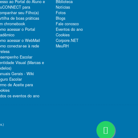
esso ao Portal do Aluno e
Biblioteca
duCONNECT para
Notícias
ompanhar seu Filho(a)
Fotos
rtilha de boas práticas
Blogs
m chromebook
Fale conosco
mo acessar o Portal
Eventos do ano
adêmico
Cookies
mo acessar o WebMail
Corpore.NET
mo conectar-se à rede
MeuRH
reless
sempenho Escolar
entidade Visual (Marcas e
delos)
nuais Gerais - Wiki
guro Escolar
rmo de Aceite para
okies
dos os eventos do ano
x.)