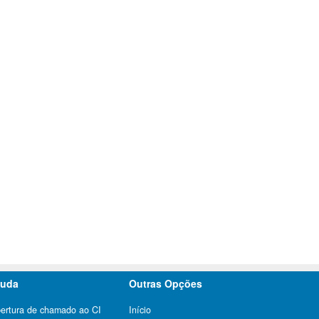
juda
Outras Opções
ertura de chamado ao CI
Início