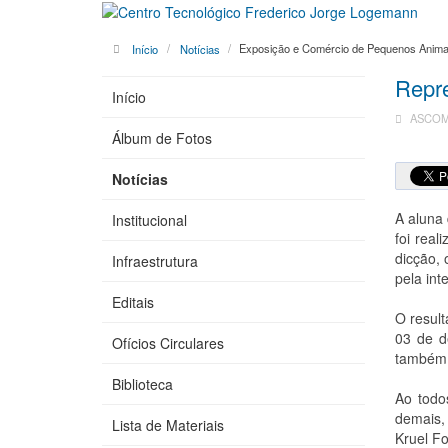
Início
Notícias
Exposição e Comércio de Pequenos Animai
Repre
Início
ASCOM 
Álbum de Fotos
Notícias
A aluna 
Institucional
foi real
dicção, 
Infraestrutura
pela int
Editais
O result
03 de d
Ofícios Circulares
também 
Biblioteca
Ao todo
demais,
Lista de Materiais
Kruel Fo