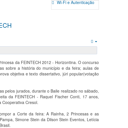
Wi-Fi e Autenticação
TECH
Empty
 Princesa da FEINTECH 2012 - Horizontina. O concurso
las sobre a história do município e da feira; aulas de
va objetiva e texto dissertativo, júri popular(votação
as pelos jurados, durante o Baile realizado no sábado,
eita da FEINTECH - Raquel Fischer Conti, 17 anos,
 Cooperativa Cresol.
ompor a Corte da feira: A Rainha, 2 Princesas e as
ampa, Simone Stein da Dilson Stein Eventos, Letícia
rasil.