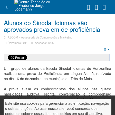
Alunos do Sinodal Idiomas são
aprovados prova em de proficiência
ASCOM – Assessoria de Comunicação e Marketing
21 Dezembro 2011
Acessos: 4955
Emp
Um grupo de alunos da Escola Sinodal Idiomas de Horizontina
realizou uma prova de Proficiência em Língua Alemã, realizada
no dia 16 de dezembro, no município de Três de Maio.
A prova avalia os conhecimentos dos alunos nas quatro
habilidades: auditiva, escrita, conversação e compreensão
textual. As alunas Daiana Dreissig, Renata Lautenchleger, Karin
Este site usa cookies para gerenciar a autenticação, navegação
Cristine Lautenschleger e Laura Tatiane Lautenschleger
e outras funções. Ao usar nosso site, você concorda que
realizaram o teste do nível A1 e foram todas aprovadas com
podemos colocar esses tipos de cookies em seu dispositivo.
conceito máximo.