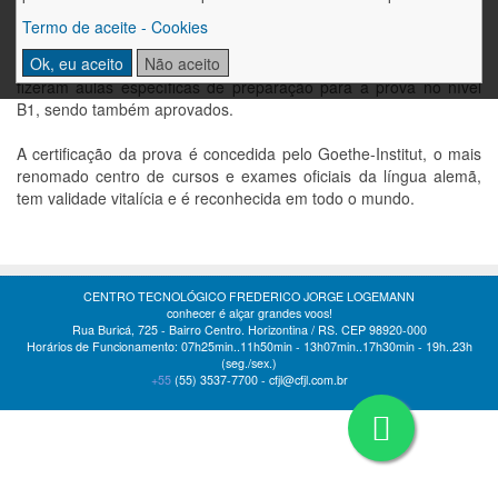
Termo de aceite - Cookies
Os alunos Marcus Scheer, Raquel Daiane Fischer, Alessa
Ok, eu aceito
Não aceito
Alessandra Liebert, Patricia Taís Christmann e Daniele Dressel
fizeram aulas específicas de preparação para a prova no nível
B1, sendo também aprovados.
A certificação da prova é concedida pelo Goethe-Institut, o mais
renomado centro de cursos e exames oficiais da língua alemã,
tem validade vitalícia e é reconhecida em todo o mundo.
CENTRO TECNOLÓGICO FREDERICO JORGE LOGEMANN
conhecer é alçar grandes voos!
Rua Buricá, 725 - Bairro Centro. Horizontina / RS. CEP 98920-000
Horários de Funcionamento: 07h25min..11h50min - 13h07min..17h30min - 19h..23h
(seg./sex.)
+55
(55)
3537-7700 -
cfjl@cfjl.com.br