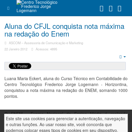
Aluna do CFJL conquista nota máxima
na redação do Enem
ASCOM – Assessoria de Comunicação e Marketing
22 Janeiro 2012
Acessos: 4895
Emp
Luana Maria Eckert, aluna do Curso Técnico em Contabilidade do
Centro Tecnológico Frederico Jorge Logemann - Horizontina,
conquistou a nota máxima na redação do ENEM, somando 1000
pontos.
O ENEM - Exame Nacional do Ensino Médio é realizado
Este site usa cookies para gerenciar a autenticação, navegação
anualmente em todo o território nacional, com o obtivo de avaliar
e outras funções. Ao usar nosso site, você concorda que
os conhecimentos dos alunos concluintes do ensino médio e é
podemos colocar esses tipos de cookies em seu dispositivo.
coordenado pelo Ministério da Educação.