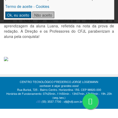
Termo de aceite - Cookies
Ok, eu aceito
Não aceito
Geralmente, notas máximas são raramente obtidas em provas
como o ENEM, por isso, destaca-se a dedicação e a
aprendizagem da aluna Luana, refletida na nota da prova de
redação. A Direção e os Professores do CFJL parabenizam a
aluna pela conquista!
CENTRO TECNOLÓGICO FREDERICO JORGE LOGEMANN
conhecer é alçar grandes voos!
Rua Buricá, 725 - Bairro Centro. Horizontina / RS. CEP 98920-000
Horários de Funcionamento: 07h25min..11h50min - 13h07min..17h30min - 19h..23h
(seg./sex.)
+55
(55)
3537-7700 -
cfjl@cfjl.com.br