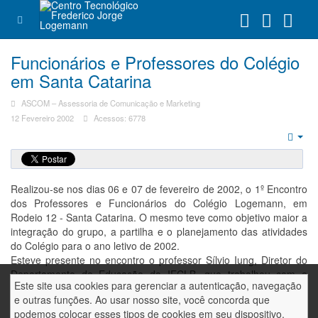
Funcionários e Professores do Colégio
em Santa Catarina
ASCOM – Assessoria de Comunicação e Marketing
12 Fevereiro 2002
Acessos: 6778
Emp
Realizou-se nos dias 06 e 07 de fevereiro de 2002, o 1º Encontro
dos Professores e Funcionários do Colégio Logemann, em
Rodeio 12 - Santa Catarina. O mesmo teve como objetivo maior a
integração do grupo, a partilha e o planejamento das atividades
do Colégio para o ano letivo de 2002.
Esteve presente no encontro o professor Sílvio Iung, Diretor do
Departamento de Educação da IECLB, que trabalhou com o
Este site usa cookies para gerenciar a autenticação, navegação
grupo sobre a Filosofia da Rede Sinodal, a Identidade Luterana e
e outras funções. Ao usar nosso site, você concorda que
o testemunho ético e cristão com a Educação.
podemos colocar esses tipos de cookies em seu dispositivo.
A equipe de profissionais do Colégio mostrou-se motivada e