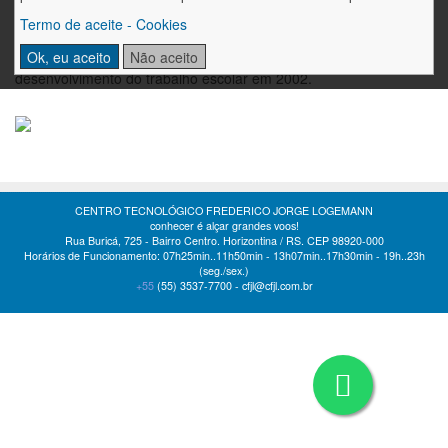
receptiva às inovações, à troca e à afetividade. Ao final do
Termo de aceite - Cookies
encontro foi elaborada a "Carta de Rodeio 12", onde foram
Ok, eu aceito
Não aceito
pactuados os compromissos assumidos pelo grupo para o
desenvolvimento do trabalho escolar em 2002.
CENTRO TECNOLÓGICO FREDERICO JORGE LOGEMANN
conhecer é alçar grandes voos!
Rua Buricá, 725 - Bairro Centro. Horizontina / RS. CEP 98920-000
Horários de Funcionamento: 07h25min..11h50min - 13h07min..17h30min - 19h..23h
(seg./sex.)
+55
(55)
3537-7700 -
cfjl@cfjl.com.br