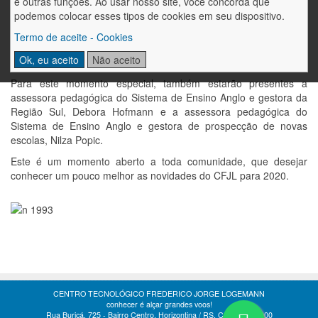
e outras funções. Ao usar nosso site, você concorda que
sentido, o CFJL promove na próxima quarta-feira, dia 27, às
podemos colocar esses tipos de cookies em seu dispositivo.
19h15min, a apresentação da Campanha de Matrículas para
2020. Tendo em vista a proximidade da escola com o Ensino
Termo de aceite - Cookies
Superior, o evento será realizado no auditório da FAHOR –
Ok, eu aceito
Não aceito
Campus Arnoldo Schneider.
Para este momento especial, também estarão presentes a
assessora pedagógica do Sistema de Ensino Anglo e gestora da
Região Sul, Debora Hofmann e a assessora pedagógica do
Sistema de Ensino Anglo e gestora de prospecção de novas
escolas, Nilza Popic.
Este é um momento aberto a toda comunidade, que desejar
conhecer um pouco melhor as novidades do CFJL para 2020.
CENTRO TECNOLÓGICO FREDERICO JORGE LOGEMANN
conhecer é alçar grandes voos!
Rua Buricá, 725 - Bairro Centro. Horizontina / RS. CEP 98920-000