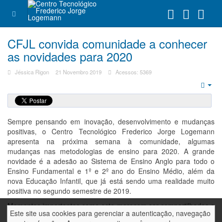
CFJL convida comunidade a conhecer
as novidades para 2020
Jéssica Rigon
21 Novembro 2019
Acessos: 5369
Emp
Sempre pensando em inovação, desenvolvimento e mudanças
positivas, o Centro Tecnológico Frederico Jorge Logemann
apresenta na próxima semana à comunidade, algumas
mudanças nas metodologias de ensino para 2020. A grande
novidade é a adesão ao Sistema de Ensino Anglo para todo o
Ensino Fundamental e 1º e 2º ano do Ensino Médio, além da
nova Educação Infantil, que já está sendo uma realidade muito
positiva no segundo semestre de 2019.
Momentos importantes como este merecem ser compartilhados e
Este site usa cookies para gerenciar a autenticação, navegação
conhecidos pela comunidade onde a escola está inserida. Neste