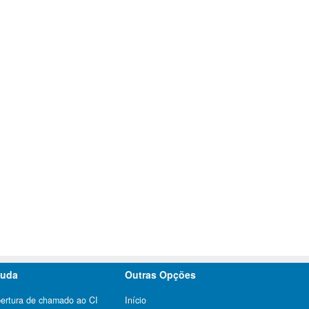
juda
Outras Opções
ertura de chamado ao CI
Início