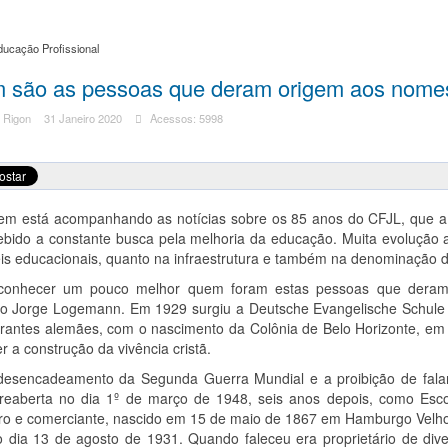
ducação Profissional
 são as pessoas que deram origem aos nome
 Rigon
31 Janeiro 2020
Acessos: 5998
em está acompanhando as notícias sobre os 85 anos do CFJL, que a 
ebido a constante busca pela melhoria da educação. Muita evolução ao
eis educacionais, quanto na infraestrutura e também na denominação 
onhecer um pouco melhor quem foram estas pessoas que deram
co Jorge Logemann. Em 1929 surgiu a Deutsche Evangelische Schule 
grantes alemães, com o nascimento da Colônia de Belo Horizonte, 
 a construção da vivência cristã.
esencadeamento da Segunda Guerra Mundial e a proibição de falar 
reaberta no dia 1º de março de 1948, seis anos depois, como Escol
ro e comerciante, nascido em 15 de maio de 1867 em Hamburgo Velho
o dia 13 de agosto de 1931. Quando faleceu era proprietário de div