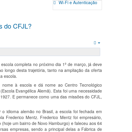
Wi-Fi e Autenticação
s do CFJL?
Empty
escola completa no próximo dia 1º de março, já deve
 longo desta trajetória, tanto na ampliação da oferta
da escola.
 nome à escola e dá nome ao Centro Tecnológico
(Escola Evangélica Alemã). Esta foi uma necessidade
em 1927. E permanece como uma das missões do CFJL,
o idioma alemão no Brasil, a escola foi fechada em
a Frederico Mentz. Frederico Mentz foi empresário,
 (hoje um bairro de Novo Hamburgo) e faleceu aos 64
ersas empresas, sendo a principal delas a Fábrica de