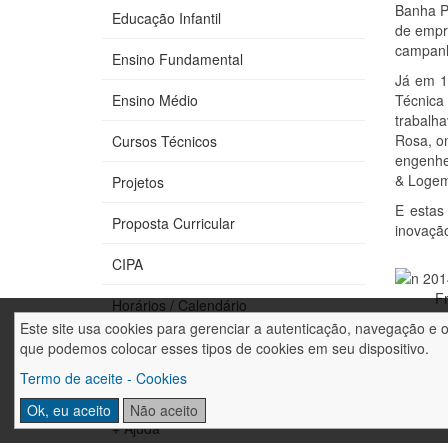
Banha P
Educação Infantil
de empr
campanh
Ensino Fundamental
Já em 1
Ensino Médio
Técnica
trabalh
Rosa, o
Cursos Técnicos
engenhe
& Logem
Projetos
E estas
Proposta Curricular
inovação
CIPA
Frederi
Horários / Calendário
Este site usa cookies para gerenciar a autenticação, navegação e 
Fale conosco
que podemos colocar esses tipos de cookies em seu dispositivo.
Termo de aceite - Cookies
Trabalhe conosco
Ok, eu aceito
Não aceito
+ Ajuda