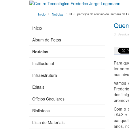
Início
Notícias
CFJL participa de reunião da Câmara da E
Quem
Início
Jéssica
Álbum de Fotos
Notícias
Para qu
Institucional
ter perc
nos nív
Infraestrutura
Vamos c
Editais
Frederi
dos imi
Ofícios Circulares
promover
Com o d
Biblioteca
1942 e 
banquei
Lista de Materiais
anos, n