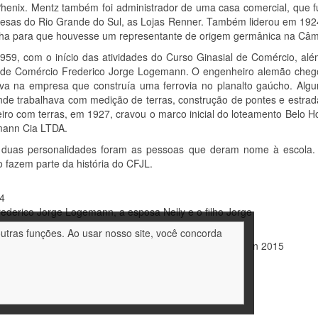
henix. Mentz também foi administrador de uma casa comercial, que 
esas do Rio Grande do Sul, as Lojas Renner. Também liderou em 192
a para que houvesse um representante de origem germânica na Câm
959, com o início das atividades do Curso Ginasial de Comércio, al
 de Comércio Frederico Jorge Logemann. O engenheiro alemão chego
ava na empresa que construía uma ferrovia no planalto gaúcho. Algu
nde trabalhava com medição de terras, construção de pontes e estrad
iro com terras, em 1927, cravou o marco inicial do loteamento Belo 
ann Cia LTDA.
 duas personalidades foram as pessoas que deram nome à escola. E
 fazem parte da história do CFJL.
co Jorge Logemann, a esposa Nelly e o filho Jorge
outras funções. Ao usar nosso site, você concorda