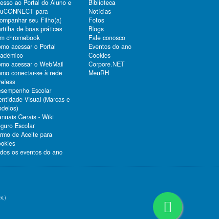
esso ao Portal do Aluno e
Biblioteca
duCONNECT para
Notícias
ompanhar seu Filho(a)
Fotos
rtilha de boas práticas
Blogs
m chromebook
Fale conosco
mo acessar o Portal
Eventos do ano
adêmico
Cookies
mo acessar o WebMail
Corpore.NET
mo conectar-se à rede
MeuRH
reless
sempenho Escolar
entidade Visual (Marcas e
delos)
nuais Gerais - Wiki
guro Escolar
rmo de Aceite para
okies
dos os eventos do ano
x.)