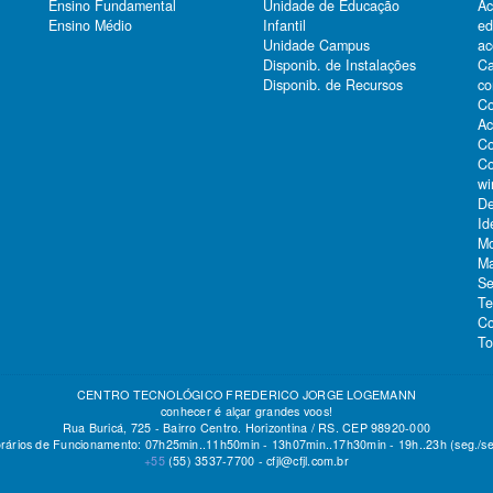
Ensino Fundamental
Unidade de Educação
Ac
Ensino Médio
Infantil
e
Unidade Campus
ac
Ca
Disponib. de Instalações
co
Disponib. de Recursos
Co
Ac
Co
Co
wi
De
Id
Mo
Ma
Se
Te
Co
To
CENTRO TECNOLÓGICO FREDERICO JORGE LOGEMANN
conhecer é alçar grandes voos!
Rua Buricá, 725 - Bairro Centro. Horizontina / RS. CEP 98920-000
rários de Funcionamento: 07h25min..11h50min - 13h07min..17h30min - 19h..23h (seg./se
+55
(55)
3537-7700 -
cfjl@cfjl.com.br