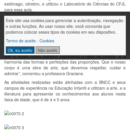
estômago, cérebro, e utilizou o Laboratório de Ciências do CFJL
para essa aula.
Na sequência, cada estudante representou um colega, em forma
Este site usa cookies para gerenciar a autenticação, navegação
de desenho, assim como fez Da Vinci, em suas obras, trazendo
e outras funções. Ao usar nosso site, você concorda que
na sua expressão artística as proporções humanas muito
podemos colocar esses tipos de cookies em seu dispositivo.
próximas da realidade.
Termo de aceite - Cookies
“Essas atividades são referentes ao Leonardo Da Vinci e o
Ok, eu aceito
Não aceito
estudo sobre o corpo humano. Mostramos aos nossos alunos
que o nosso corpo humano representa o ideal de beleza e a
harmonia das formas e perfeições das proporções. Que o nosso
corpo é uma obra de arte, que devemos respeitar, cuidar e
admirar”, comentou a professora Graciane.
As atividades realizadas estão alinhadas com a BNCC e seus
campos de experiência na Educação Infantil e utilizam a arte, e a
literatura para apresentar os conhecimentos aos alunos nesta
faixa de idade, que é de 4 e 5 anos.