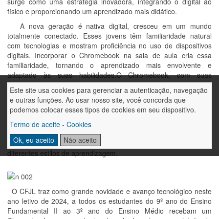
surge como uma estratégia inovadora, integrando o digital ao
físico e proporcionando um aprendizado mais didático.
A nova geração é nativa digital, cresceu em um mundo
totalmente conectado. Esses jovens têm familiaridade natural
com tecnologias e mostram proficiência no uso de dispositivos
digitais. Incorporar o Chromebook na sala de aula cria essa
familiaridade, tornando o aprendizado mais envolvente e
adaptado às suas habilidades.O Chromebook, com suas
ferramentas colaborativas e acessibilidade à nuvem, promove
Este site usa cookies para gerenciar a autenticação, navegação
interações em tempo real entre alunos e professores. Isso
e outras funções. Ao usar nosso site, você concorda que
incentiva a participação ativa, discussões construtivas e trabalho
podemos colocar esses tipos de cookies em seu dispositivo.
em equipe. A tecnologia com o Chromebook, possibilita a
integração de recursos multimídia no processo de aprendizado,
Termo de aceite - Cookies
como vídeos educativos, apresentações interativas e
Ok, eu aceito
Não aceito
simuladores, enriquecendo o conteúdo didático e atendendo aos
diferentes estilos de aprendizagem.
O CFJL traz como grande novidade e avanço tecnológico neste
ano letivo de 2024, a todos os estudantes do 9º ano do Ensino
Fundamental II ao 3º ano do Ensino Médio recebam um