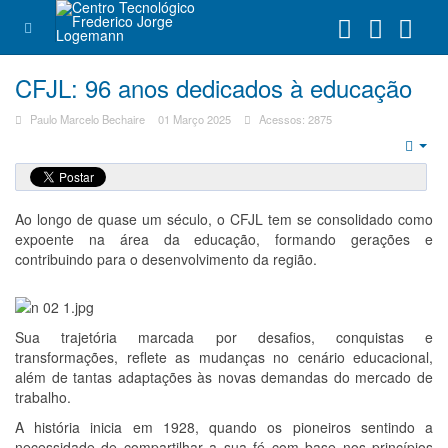
CFJL: 96 anos dedicados à educação
Paulo Marcelo Bechaire
01 Março 2025
Acessos: 2875
Emp
Ao longo de quase um século, o CFJL tem se consolidado como
expoente na área da educação, formando gerações e
contribuindo para o desenvolvimento da região.
Sua trajetória marcada por desafios, conquistas e
transformações, reflete as mudanças no cenário educacional,
além de tantas adaptações às novas demandas do mercado de
trabalho.
A história inicia em 1928, quando os pioneiros sentindo a
necessidade de compartilhar a sua fé com base nos princípios