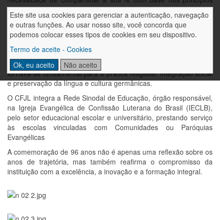
luteranos fundaram uma comunidade.
Este site usa cookies para gerenciar a autenticação, navegação
No ano seguinte, em 1929, foi criada a "Deutsche Evangelische
e outras funções. Ao usar nosso site, você concorda que
Schule", refletindo a necessidade de uma instituição educacional
podemos colocar esses tipos de cookies em seu dispositivo.
voltada ao ensino de leitura e escrita, importante também para
Termo de aceite - Cookies
possibilitar o acesso à leitura da Bíblia. Especialmente entre as
comunidades evangélicas e de imigrantes alemães no Brasil,
Ok, eu aceito
Não aceito
tornava-se fundamental para a prática religiosa, integração social
e preservação da língua e cultura germânicas.
O CFJL integra a Rede Sinodal de Educação, órgão responsável,
na Igreja Evangélica de Confissão Luterana do Brasil (IECLB),
pelo setor educacional escolar e universitário, prestando serviço
às escolas vinculadas com Comunidades ou Paróquias
Evangélicas
A comemoração de 96 anos não é apenas uma reflexão sobre os
anos de trajetória, mas também reafirma o compromisso da
instituição com a excelência, a inovação e a formação integral.