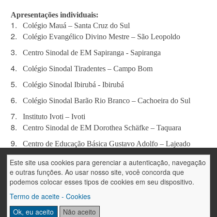
Apresentações individuais:
1.
Colégio Mauá – Santa Cruz do Sul
2.
Colégio Evangélico Divino Mestre – São Leopoldo
3.
Centro Sinodal de EM Sapiranga - Sapiranga
4.
Colégio Sinodal Tiradentes – Campo Bom
5.
Colégio Sinodal Ibirubá - Ibirubá
6.
Colégio Sinodal Barão Rio Branco – Cachoeira do Sul
7.
Instituto Ivoti – Ivoti
8.
Centro Sinodal de EM Dorothea Schäfke – Taquara
9.
Centro de Educação Básica Gustavo Adolfo – Lajeado
10.
Colégio Martin Luther - Estrela
Este site usa cookies para gerenciar a autenticação, navegação
e outras funções. Ao usar nosso site, você concorda que
29/08 -
Abertura
2ª
Noite
43º
ENCORE
podemos colocar esses tipos de cookies em seu dispositivo.
Apresentações individuais:
Termo de aceite - Cookies
1.
Instituto Sinodal Imigrante – Vera Cruz
Ok, eu aceito
Não aceito