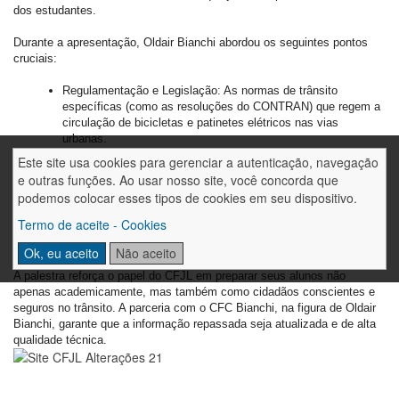
dos estudantes.
Durante a apresentação, Oldair Bianchi abordou os seguintes pontos
cruciais:
Regulamentação e Legislação: As normas de trânsito
específicas (como as resoluções do CONTRAN) que regem a
circulação de bicicletas e patinetes elétricos nas vias
urbanas.
Segurança no Uso: Dicas essenciais sobre o uso de
Este site usa cookies para gerenciar a autenticação, navegação
equipamentos de proteção individual (EPIs), como capacetes,
e outras funções. Ao usar nosso site, você concorda que
e a importância da sinalização e atenção constante.
podemos colocar esses tipos de cookies em seu dispositivo.
Locais Permitidos: Onde esses veículos podem circular, como
ciclovias, ciclofaixas e calçadas (em casos específicos),
Termo de aceite - Cookies
visando a convivência harmoniosa com pedestres e
motoristas.
Ok, eu aceito
Não aceito
A palestra reforça o papel do CFJL em preparar seus alunos não
apenas academicamente, mas também como cidadãos conscientes e
seguros no trânsito. A parceria com o CFC Bianchi, na figura de Oldair
Bianchi, garante que a informação repassada seja atualizada e de alta
qualidade técnica.