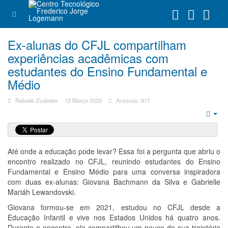
Ex-alunas do CFJL compartilham
experiências acadêmicas com
estudantes do Ensino Fundamental e
Médio
Rafaela Zvoboter
12 Março 2026
Acessos: 817
Emp
Até onde a educação pode levar? Essa foi a pergunta que abriu o
encontro realizado no CFJL, reunindo estudantes do Ensino
Fundamental e Ensino Médio para uma conversa inspiradora
com duas ex-alunas: Giovana Bachmann da Silva e Gabrielle
Mariáh Lewandovski.
Giovana formou-se em 2021, estudou no CFJL desde a
Educação Infantil e vive nos Estados Unidos há quatro anos.
Durante o encontro, ela compartilhou um pouco de sua trajetória