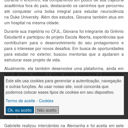
acadêmica fora do país, destacando os caminhos que percorreu
até conquistar uma bolsa integral para estudar neurociência
na Duke University. Além dos estudos, Giovana também atua em
um hospital na mesma cidade.
Durante sua trajetória no CFJL, Giovana foi integrante do Grêmio
Estudantil e participou do projeto Escola Aberta, experiências que
contribuíram para o desenvolvimento do seu protagonismo e
para o interesse por novos desafios. Em busca de oportunidades
para estudar no exterior, buscou mentorias que a ajudaram a
estruturar esse projeto de vida.
Atualmente, ela também desenvolve uma plataforma, ainda em
fase de testes, voltada a ajudar jovens estudantes a desenvolver
projetos de pesquisa de acordo com suas áreas de interesse.
Este site usa cookies para gerenciar a autenticação, navegação
e outras funções. Ao usar nosso site, você concorda que
O encontro contou também com a participação de Gabrielle
podemos colocar esses tipos de cookies em seu dispositivo.
Mariáh Lewandovski, que durante sua trajetória no CFJL esteve
envolvida em diversos projetos de pesquisa apresentados em
Termo de aceite - Cookies
importantes feiras científicas, como FBIOT, MOSTRATEC, Fórum
Ok, eu aceito
Não aceito
da Rede Sinodal e FEBRACE, por meio das atividades do projeto
Escola Aberta.
Gabrielle realizou intercâmbio na Alemanha e foi aceita em sete