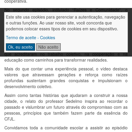
cooperativa.
No segundo episódio, intitulado “Raízes e Comunidade”, o
professor Sedelmo compartilha memórias, relembrando como o
Este site usa cookies para gerenciar a autenticação, navegação
surgimento de uma cooperativa de crédito foi fundamental para
e outras funções. Ao usar nosso site, você concorda que
impulsionar negócios, fortalecer a agricultura e apoiar iniciativas
podemos colocar esses tipos de cookies em seu dispositivo.
importantes da comunidade.
Termo de aceite - Cookies
A produção também evidencia a história de Horizontina e mostra
Ok, eu aceito
Não aceito
como o crescimento da cidade está ligado às pessoas e famílias
que acreditaram no trabalho coletivo, na cooperação e na
educação como caminhos para transformar realidades.
Mais do que contar uma experiência pessoal, o vídeo destaca
valores que atravessam gerações e reforça como raízes
profundas sustentam grandes conquistas e impulsionam o
desenvolvimento coletivo.
Assim como tantas histórias que ajudaram a construir a nossa
cidade, o relato do professor Sedelmo inspira ao recordar o
passado e vislumbrar um futuro através do compromisso com as
pessoas, princípios que também fazem parte da essência do
CFJL.
Convidamos toda a comunidade escolar a assistir ao episódio