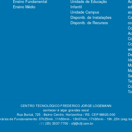
Ensino Fundamental
Unidade de Educação
Ac
Ensino Médio
Infantil
e
Unidade Campus
ac
Ca
Disponib. de Instalações
co
Disponib. de Recursos
Co
Ac
Co
Co
wi
De
Id
Mo
Ma
Se
Te
Co
To
CENTRO TECNOLÓGICO FREDERICO JORGE LOGEMANN
conhecer é alçar grandes voos!
Rua Buricá, 725 - Bairro Centro. Horizontina / RS. CEP 98920-000
rários de Funcionamento: 07h25min..11h50min - 13h07min..17h30min - 19h..23h (seg./se
+55
(55)
3537-7700 -
cfjl@cfjl.com.br