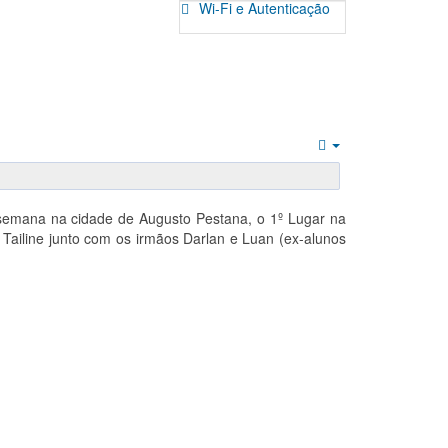
Wi-Fi e Autenticação
Empty
de semana na cidade de Augusto Pestana, o 1º Lugar na
 Tailine junto com os irmãos Darlan e Luan (ex-alunos