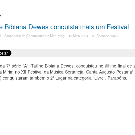
ry
ne Bibiana Dewes conquista mais um Festival
– Assessoria de Comunicação e Marketing
12 Maio 2004
Acessos: 5062
da 7ª série "A", Tailine Bibiana Dewes, conquistou no último final 
a Mirim no XII Festival da Música Sertaneja "Canta Augusto Pestana".
) conquistaram também o 2º Lugar na categoria "Livre". Parabéns.