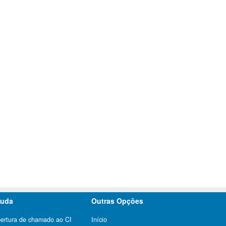
juda
Outras Opções
ertura de chamado ao CI
Início