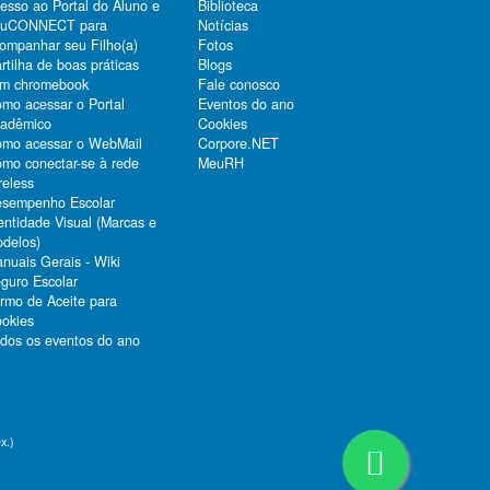
esso ao Portal do Aluno e
Biblioteca
duCONNECT para
Notícias
ompanhar seu Filho(a)
Fotos
rtilha de boas práticas
Blogs
m chromebook
Fale conosco
mo acessar o Portal
Eventos do ano
adêmico
Cookies
mo acessar o WebMail
Corpore.NET
mo conectar-se à rede
MeuRH
reless
sempenho Escolar
entidade Visual (Marcas e
delos)
nuais Gerais - Wiki
guro Escolar
rmo de Aceite para
okies
dos os eventos do ano
x.)