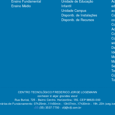
Ensino Fundamental
Unidade de Educação
Ac
Ensino Médio
Infantil
e
Unidade Campus
ac
Ca
Disponib. de Instalações
co
Disponib. de Recursos
Co
Ac
Co
Co
wi
De
Id
Mo
Ma
Se
Te
Co
To
CENTRO TECNOLÓGICO FREDERICO JORGE LOGEMANN
conhecer é alçar grandes voos!
Rua Buricá, 725 - Bairro Centro. Horizontina / RS. CEP 98920-000
rários de Funcionamento: 07h25min..11h50min - 13h07min..17h30min - 19h..23h (seg./se
+55
(55)
3537-7700 -
cfjl@cfjl.com.br