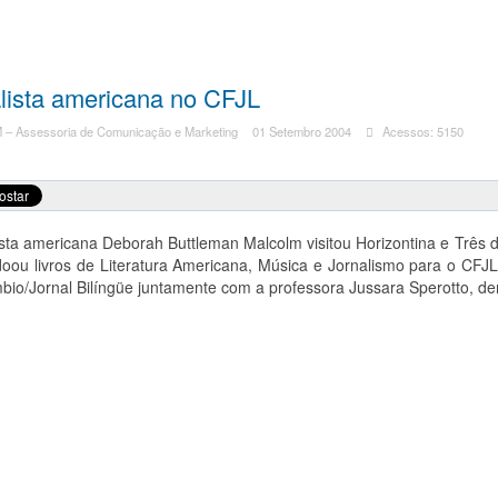
lista americana no CFJL
– Assessoria de Comunicação e Marketing
01 Setembro 2004
Acessos: 5150
ista americana Deborah Buttleman Malcolm visitou Horizontina e Três 
oou livros de Literatura Americana, Música e Jornalismo para o CFJL
bio/Jornal Bilíngüe juntamente com a professora Jussara Sperotto, dera