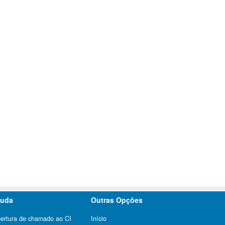
juda
Outras Opções
ertura de chamado ao CI
Início