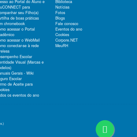
esso ao Portal do Aluno e
Biblioteca
duCONNECT para
Notícias
ompanhar seu Filho(a)
Fotos
rtilha de boas práticas
Blogs
m chromebook
Fale conosco
mo acessar o Portal
Eventos do ano
adêmico
Cookies
mo acessar o WebMail
Corpore.NET
mo conectar-se à rede
MeuRH
reless
sempenho Escolar
entidade Visual (Marcas e
delos)
nuais Gerais - Wiki
guro Escolar
rmo de Aceite para
okies
dos os eventos do ano
x.)