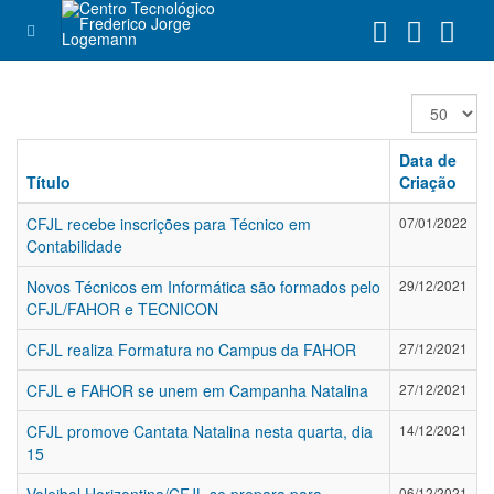
Exibir
#
Data de
Título
Criação
CFJL recebe inscrições para Técnico em
07/01/2022
Contabilidade
Novos Técnicos em Informática são formados pelo
29/12/2021
CFJL/FAHOR e TECNICON
CFJL realiza Formatura no Campus da FAHOR
27/12/2021
CFJL e FAHOR se unem em Campanha Natalina
27/12/2021
CFJL promove Cantata Natalina nesta quarta, dia
14/12/2021
15
06/12/2021