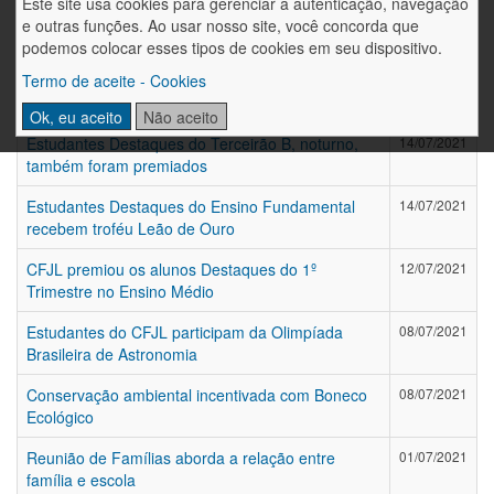
Este site usa cookies para gerenciar a autenticação, navegação
Iniciam aulas do Técnico em Mecânica exclusivas
05/08/2021
e outras funções. Ao usar nosso site, você concorda que
para funcionários da John Deere
podemos colocar esses tipos de cookies em seu dispositivo.
Destaques do 1º Trimestre são premiados no
19/07/2021
Termo de aceite - Cookies
CFJL
Ok, eu aceito
Não aceito
Estudantes Destaques do Terceirão B, noturno,
14/07/2021
também foram premiados
Estudantes Destaques do Ensino Fundamental
14/07/2021
recebem troféu Leão de Ouro
CFJL premiou os alunos Destaques do 1º
12/07/2021
Trimestre no Ensino Médio
Estudantes do CFJL participam da Olimpíada
08/07/2021
Brasileira de Astronomia
Conservação ambiental incentivada com Boneco
08/07/2021
Ecológico
Reunião de Famílias aborda a relação entre
01/07/2021
família e escola